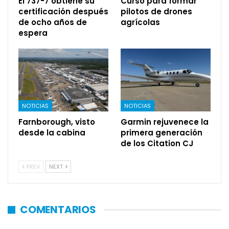
El 737-7 obtiene su
Curso para formar
certificación después
pilotos de drones
de ocho años de
agrícolas
espera
NOTICIAS
NOTICIAS
Farnborough, visto
Garmin rejuvenece la
desde la cabina
primera generación
de los Citation CJ
PREV
NEXT
COMENTARIOS