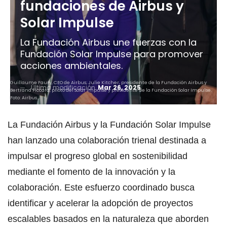
fundaciones de Airbus y
Solar Impulse
La Fundación Airbus une fuerzas con la
Fundación Solar Impulse para promover
acciones ambientales.
Guillaume Faury, CEO de Airbus; Julie Kitcher, presidente de la Fundación Airbus y
Última modificación
Mar 26, 2025
Bertrand Piccard, piloto del Solar Impulse y presidente de la Fundación Solar Impulse.
Foto: Airbus.
La Fundación Airbus y la Fundación Solar Impulse
han lanzado una colaboración trienal destinada a
impulsar el progreso global en sostenibilidad
mediante el fomento de la innovación y la
colaboración. Este esfuerzo coordinado busca
identificar y acelerar la adopción de proyectos
escalables basados ​​en la naturaleza que aborden