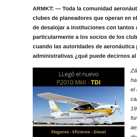
ARMKT: — Toda la comunidad aeronáutic
clubes de planeadores que operan en e
de desalojar a instituciones con tanto
particularmente a los socios de los clu
cuando las autoridades de aeronáutica 
administrativas ¿qué puede decirnos al
Zá
ha
el
ca
19
fo
ae