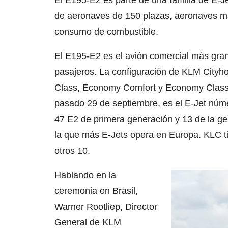
El E195-E2 es parte de una familia de E-
de aeronaves de 150 plazas, aeronaves má
consumo de combustible.
El E195-E2 es el avión comercial más gr
pasajeros. La configuración de KLM Cityho
Class, Economy Comfort y Economy Class.
pasado 29 de septiembre, es el E-Jet núme
47 E2 de primera generación y 13 de la 
la que más E-Jets opera en Europa. KLC 
otros 10.
Hablando en la
ceremonia en Brasil,
Warner Rootliep, Director
General de KLM