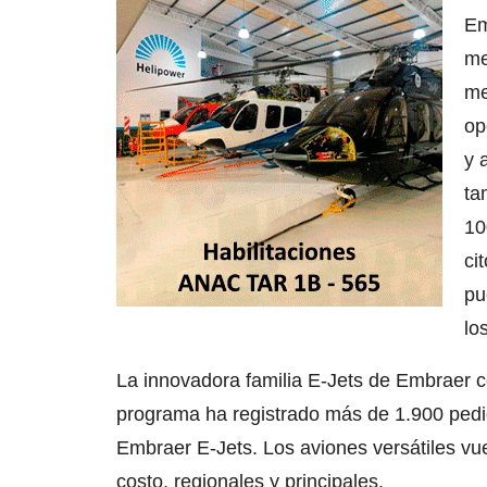
Em
me
me
op
y 
ta
10
ci
pu
lo
La innovadora familia E-Jets de Embraer c
programa ha registrado más de 1.900 pedi
Embraer E-Jets. Los aviones versátiles vu
costo, regionales y principales.