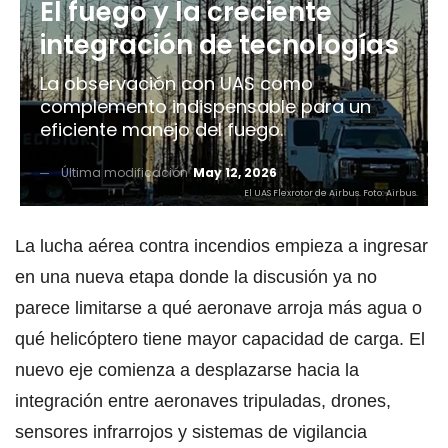
El fuego y la creciente
integración de tecnologías
La observación con UAS como
complemento indispensable para un
eficiente manejo del fuego.
Última modificación
May 12, 2026
El UAS Flexrotor de Airbus. Foto: Airbus.
La lucha aérea contra incendios empieza a ingresar
en una nueva etapa donde la discusión ya no
parece limitarse a qué aeronave arroja más agua o
qué helicóptero tiene mayor capacidad de carga. El
nuevo eje comienza a desplazarse hacia la
integración entre aeronaves tripuladas, drones,
sensores infrarrojos y sistemas de vigilancia