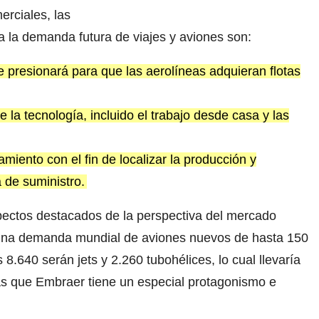
erciales, las
 la demanda futura de viajes y aviones son:
 presionará para que las aerolíneas adquieran flotas
de la tecnología, incluido el trabajo desde casa y las
miento con el fin de localizar la producción y
a de suministro.
spectos destacados de la perspectiva del mercado
 una demanda mundial de aviones nuevos de hasta 150
8.640 serán jets y 2.260 tubohélices, lo cual llevaría
las que Embraer tiene un especial protagonismo e