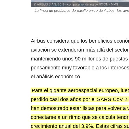
La línea de productos de pasillo único de Airbus, los av
Airbus considera que los beneficios econ
aviación se extenderán más allá del secto
manteniendo unos 90 millones de puestos d
pensamiento muy favorable a los intereses
el análisis económico.
Para el gigante aeroespacial europeo, lu
perdido casi dos años por el SARS-CoV-2,
han demostrado estar listas para volver a v
conectarse a un ritmo que se calcula tend
crecimiento anual del 3,9%. Estas cifras s