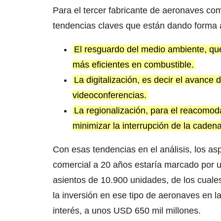
Para el tercer fabricante de aeronaves com
tendencias claves que están dando forma a
El resguardo del medio ambiente, que
más eficientes en combustible.
La digitalización, es decir el avance 
videoconferencias.
La regionalización, para el reacomoda
minimizar la interrupción de la caden
Con esas tendencias en el análisis, los a
comercial a 20 años estaría marcado por
asientos de 10.900 unidades, de los cuales 
la inversión en ese tipo de aeronaves en 
interés, a unos USD 650 mil millones.