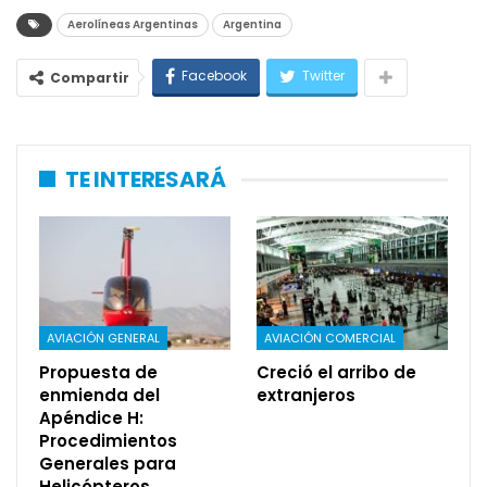
Aerolíneas Argentinas
Argentina
Facebook
Twitter
Compartir
TE INTERESARÁ
AVIACIÓN GENERAL
AVIACIÓN COMERCIAL
Propuesta de
Creció el arribo de
enmienda del
extranjeros
Apéndice H:
Procedimientos
Generales para
Helicópteros