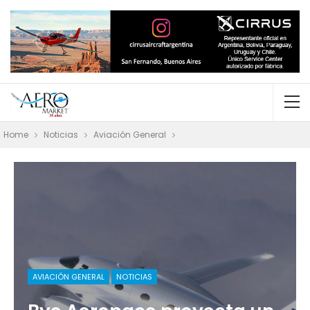
Home
Noticias
Aviación General
AVIACIÓN GENERAL
NOTICIAS