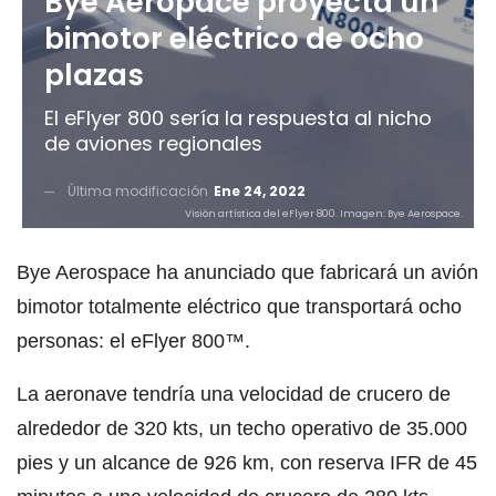
Bye Aeropace proyecta un
bimotor eléctrico de ocho
plazas
El eFlyer 800 sería la respuesta al nicho
de aviones regionales
Última modificación
Ene 24, 2022
Visión artística del eFlyer 800. Imagen: Bye Aerospace.
Bye Aerospace ha anunciado que fabricará un avión
bimotor totalmente eléctrico que transportará ocho
personas: el eFlyer 800™.
La aeronave tendría una velocidad de crucero de
alrededor de 320 kts, un techo operativo de 35.000
pies y un alcance de 926 km, con reserva IFR de 45