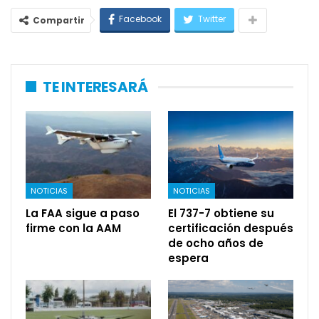
Facebook
Twitter
Compartir
TE INTERESARÁ
NOTICIAS
NOTICIAS
La FAA sigue a paso
El 737-7 obtiene su
firme con la AAM
certificación después
de ocho años de
espera