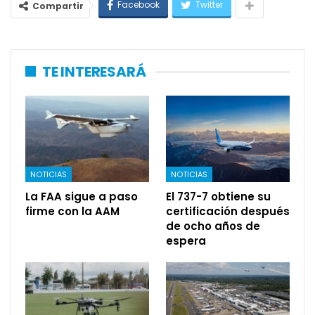
Facebook
Twitter
Compartir
TE INTERESARÁ
NOTICIAS
NOTICIAS
La FAA sigue a paso
El 737-7 obtiene su
firme con la AAM
certificación después
de ocho años de
espera