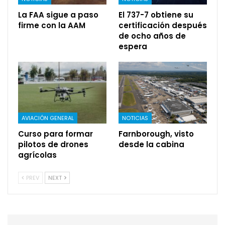
La FAA sigue a paso
El 737-7 obtiene su
firme con la AAM
certificación después
de ocho años de
espera
AVIACIÓN GENERAL
NOTICIAS
Curso para formar
Farnborough, visto
pilotos de drones
desde la cabina
agrícolas
PREV
NEXT