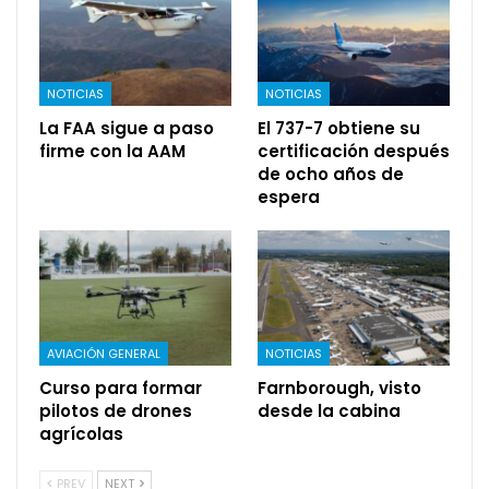
NOTICIAS
NOTICIAS
La FAA sigue a paso
El 737-7 obtiene su
firme con la AAM
certificación después
de ocho años de
espera
AVIACIÓN GENERAL
NOTICIAS
Curso para formar
Farnborough, visto
pilotos de drones
desde la cabina
agrícolas
PREV
NEXT