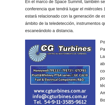
En el marco de Space Summit, también se
conferencia que tendrá lugar el miércoles 
estará relacionado con la generación de e
ámbito de la teledetección, instrumentos q
escaneándolo a distancia.
Po
Pa
La
ab
co
po
té
Am
Bo