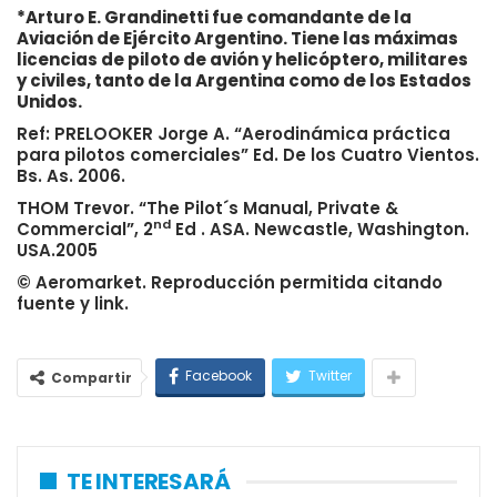
*Arturo E. Grandinetti fue comandante de la
Aviación de Ejército Argentino. Tiene las máximas
licencias de piloto de avión y helicóptero, militares
y civiles, tanto de la Argentina como de los Estados
Unidos.
Ref: PRELOOKER Jorge A. “Aerodinámica práctica
para pilotos comerciales” Ed. De los Cuatro Vientos.
Bs. As. 2006.
THOM Trevor. “The Pilot´s Manual, Private &
nd
Commercial”, 2
Ed . ASA. Newcastle, Washington.
USA.2005
© Aeromarket. Reproducción permitida citando
fuente y link.
Facebook
Twitter
Compartir
TE INTERESARÁ