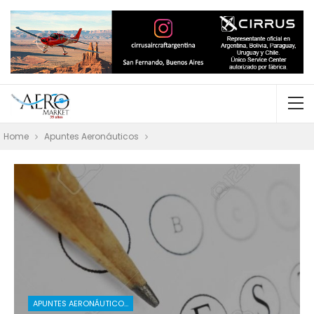
Home
Apuntes Aeronáuticos
APUNTES AERONÁUTICOS