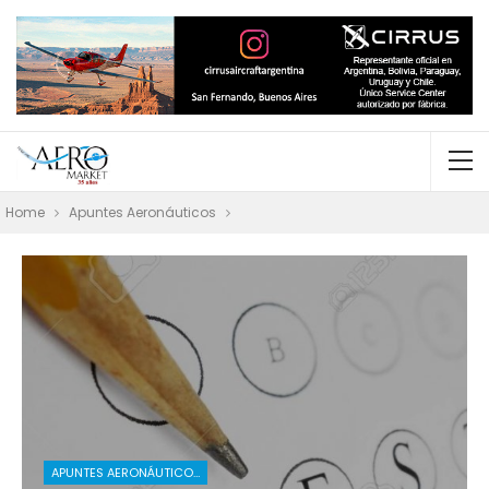
Home
Apuntes Aeronáuticos
APUNTES AERONÁUTICOS