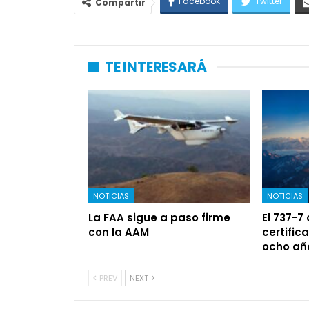
Facebook
Twitter
Compartir
TE INTERESARÁ
NOTICIAS
NOTICIAS
La FAA sigue a paso firme
El 737-7
con la AAM
certific
ocho añ
PREV
NEXT