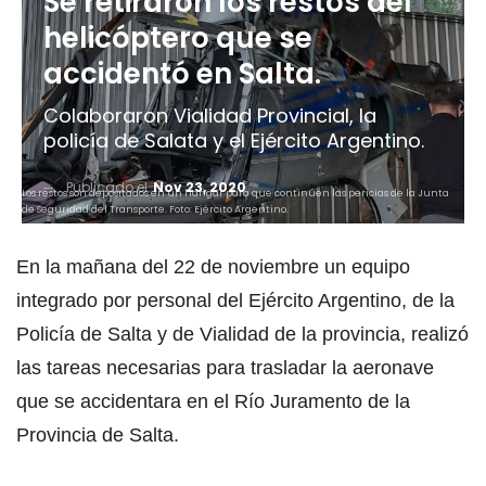
Se retiraron los restos del
helicóptero que se
accidentó en Salta.
Colaboraron Vialidad Provincial, la
policía de Salata y el Ejército Argentino.
Publicado el
Nov 23, 2020
Los restos son depositados en un hangar para que continúen las pericias de la Junta
de Seguridad del Transporte. Foto: Ejército Argentino.
En la mañana del 22 de noviembre un equipo
integrado por personal del Ejército Argentino, de la
Policía de Salta y de Vialidad de la provincia, realizó
las tareas necesarias para trasladar la aeronave
que se accidentara en el Río Juramento de la
Provincia de Salta.