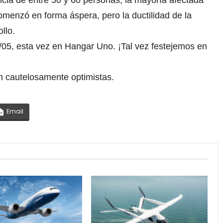
ncia de entre 50 y 60 personas, la mayoría afectada
omenzó en forma áspera, pero la ductilidad de la
llo.
4/05, esta vez en Hangar Uno. ¡Tal vez festejemos en
on cautelosamente optimistas.
Email