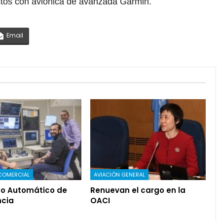
ctos con aviónica de avanzada Garmin.
Email
COMERCIAL
AVIACIÓN GENERAL
o Automático de
Renuevan el cargo en la
cia
OACI