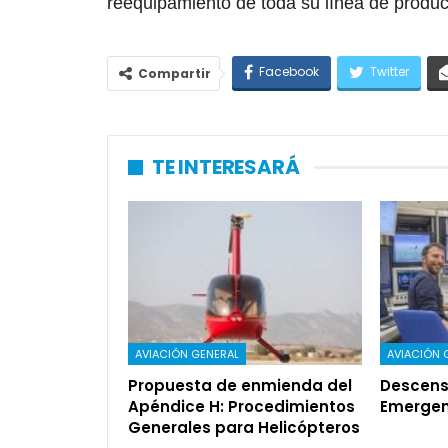
reequipamiento de toda su línea de produ
Facebook
Twitter
Compartir
TE INTERESARÁ
AVIACIÓN GENERAL
AVIACIÓN 
Propuesta de enmienda del
Descens
Apéndice H: Procedimientos
Emergen
Generales para Helicópteros