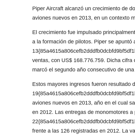
Piper Aircraft alcanzó un crecimiento de d
aviones nuevos en 2013, en un contexto mu
El crecimiento fue impulsado principalmen
a la formación de pilotos. Piper se apuntó
13{85a4615a806cefb2dddfb0dcbfd9bf5df1b
ventas, con US$ 168.776.759. Dicha cifra 
marcó el segundo año consecutivo de una
Estos mayores ingresos fueron resultado d
19{85a4615a806cefb2dddfb0dcbfd9bf5df1b
aviones nuevos en 2013, año en el cual sa
en 2012. Las entregas de monomotores a p
22{85a4615a806cefb2dddfb0dcbfd9bf5df1b
frente a las 126 registradas en 2012. La v