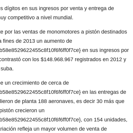
os dígitos en sus ingresos por venta y entrega de
y competitivo a nivel mundial.
te por las ventas de monomotores a pistón destinados
 a fines de 2013 un aumento de
58e8529622455c8f10f6f6ff0f7ce} en sus ingresos por
contrastó con los $148.968.967 registrados en 2012 y
 suba.
e un crecimiento de cerca de
58e8529622455c8f10f6f6ff0f7ce} en las entregas de
lieron de planta 188 aeronaves, es decir 30 más que
istón crecieron un
58e8529622455c8f10f6f6ff0f7ce}, con 154 unidades,
ariación refleja un mayor volumen de venta de