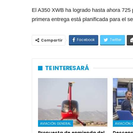
El A350 XWB ha logrado hasta ahora 725 pe
primera entrega está planificada para el 
Facebook
Twitter
Compartir
TE INTERESARÁ
AVIACIÓN GENERAL
AVIACIÓN 
Propuesta de enmienda del
Descens