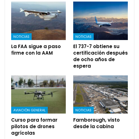
NOTICIAS
NOTICIAS
La FAA sigue a paso
El 737-7 obtiene su
firme con la AAM
certificación después
de ocho años de
espera
AVIACIÓN GENERAL
NOTICIAS
Curso para formar
Farnborough, visto
pilotos de drones
desde la cabina
agrícolas