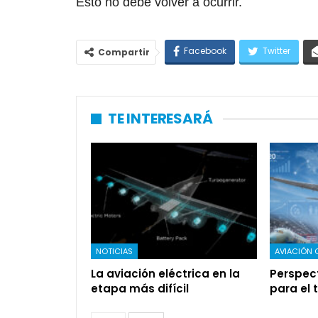
Esto no debe volver a ocurrir.
Facebook
Twitter
Compartir
TE INTERESARÁ
NOTICIAS
AVIACIÓN 
La aviación eléctrica en la
Perspec
etapa más difícil
para el 