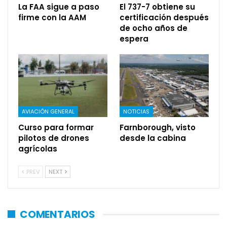
La FAA sigue a paso
El 737-7 obtiene su
firme con la AAM
certificación después
de ocho años de
espera
AVIACIÓN GENERAL
NOTICIAS
Curso para formar
Farnborough, visto
pilotos de drones
desde la cabina
agrícolas
PREV
NEXT
COMENTARIOS