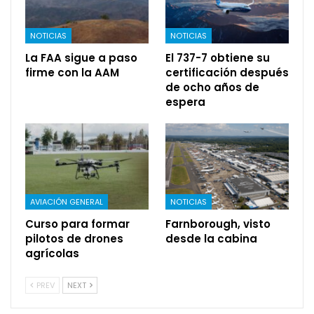
NOTICIAS
NOTICIAS
La FAA sigue a paso
El 737-7 obtiene su
firme con la AAM
certificación después
de ocho años de
espera
AVIACIÓN GENERAL
NOTICIAS
Curso para formar
Farnborough, visto
pilotos de drones
desde la cabina
agrícolas
PREV
NEXT