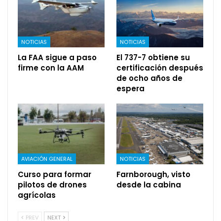
NOTICIAS
NOTICIAS
La FAA sigue a paso
El 737-7 obtiene su
firme con la AAM
certificación después
de ocho años de
espera
AVIACIÓN GENERAL
NOTICIAS
Curso para formar
Farnborough, visto
pilotos de drones
desde la cabina
agrícolas
PREV
NEXT