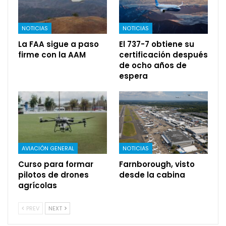
NOTICIAS
NOTICIAS
La FAA sigue a paso
El 737-7 obtiene su
firme con la AAM
certificación después
de ocho años de
espera
AVIACIÓN GENERAL
NOTICIAS
Curso para formar
Farnborough, visto
pilotos de drones
desde la cabina
agrícolas
PREV
NEXT