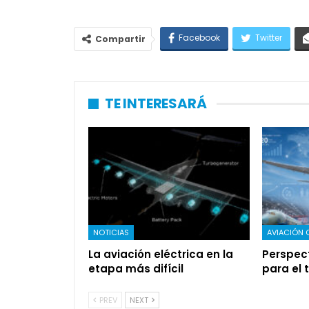
Facebook
Twitter
Compartir
TE INTERESARÁ
NOTICIAS
AVIACIÓN 
La aviación eléctrica en la
Perspec
etapa más difícil
para el 
PREV
NEXT