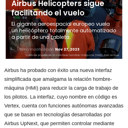
Airbus Helicopters sigue
facilitando el vuelo
El gigante aeroespacial europeo vuela
un helicóptero totalmente automatizado
a partir de una tableta.
Última modificación
Nov 27, 2023
Vuelo de prueba de la interface hombre-máquina (HMI). Foto: Airbus.
Airbus ha probado con éxito una nueva interfaz
simplificada que amalgama la relación hombre-
máquina (HMI) para reducir la carga de trabajo de
los pilotos. La interfaz, cuyo nombre en código es
Vertex, cuenta con funciones autónomas avanzadas
que se basan en tecnologías desarrolladas por
Airbus UpNext, que permiten controlar mediante