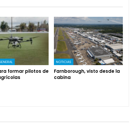
GENERAL
NOTICIAS
ra formar pilotos de
Farnborough, visto desde la
agrícolas
cabina