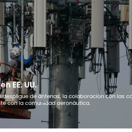
en EE. UU.
el despligue de antenas, la colaboración con las
nte con la comunidad aeronáutica.