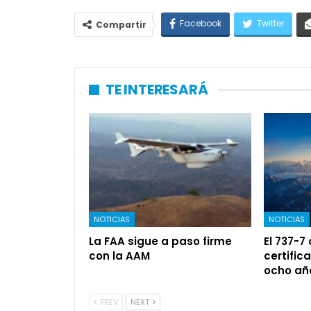
Facebook
Twitter
Compartir
TE INTERESARÁ
NOTICIAS
NOTICIAS
La FAA sigue a paso firme
El 737-7
con la AAM
certific
ocho añ
PREV
NEXT